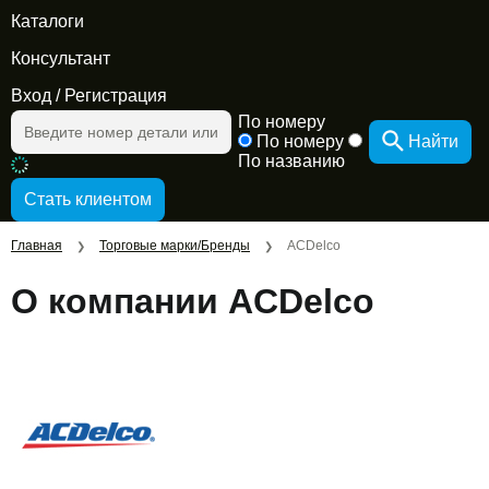
Каталоги
Консультант
Вход
/
Регистрация
По номеру
По номеру
Найти
По названию
Главная
Торговые марки/Бренды
ACDelco
❯
❯
О компании ACDelco