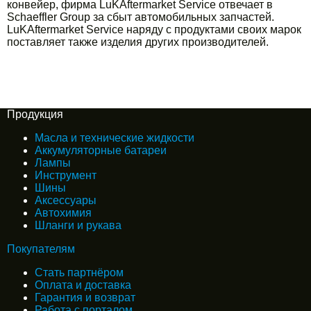
конвейер, фирма LuKAftermarket Service отвечает в
Schaeffler Group за сбыт автомобильных запчастей.
LuKAftermarket Service наряду с продуктами своих марок
поставляет также изделия других производителей.
Продукция
Масла и технические жидкости
Аккумуляторные батареи
Лампы
Инструмент
Шины
Аксессуары
Автохимия
Шланги и рукава
Покупателям
Стать партнёром
Оплата и доставка
Гарантия и возврат
Работа с порталом