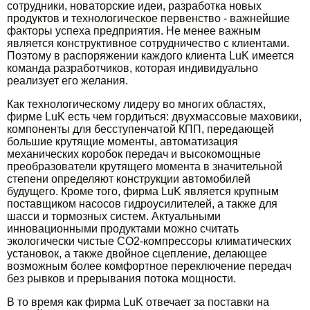
сотрудники, новаторские идеи, разработка новых
продуктов и технологическое первенство - важнейшие
факторы успеха предприятия. Не менее важным
является конструктивное сотрудничество с клиентами.
Поэтому в распоряжении каждого клиента LuK имеется
команда разработчиков, которая индивидуально
реализует его желания.
Как технологическому лидеру во многих областях,
фирме LuK есть чем гордиться: двухмассовые маховики,
компоненты для бесступенчатой КПП, передающей
большие крутящие моменты, автоматизация
механических коробок передач и высокомощные
преобразователи крутящего момента в значительной
степени определяют конструкции автомобилей
будущего. Кроме того, фирма LuK является крупным
поставщиком насосов гидроусилителей, а также для
шасси и тормозных систем. Актуальными
инновационными продуктами можно считать
экологически чистые CO2-компрессоры климатических
установок, а также двойное сцепление, делающее
возможным более комфортное переключение передач
без рывков и прерывания потока мощности.
В то время как фирма LuK отвечает за поставки на