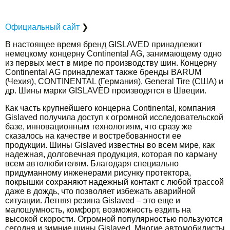
Официальный сайт
❯
В настоящее время бренд GISLAVED принадлежит
немецкому концерну Continental AG, занимающему одно
из первых мест в мире по производству шин. Концерну
Continental AG принадлежат также бренды BARUM
(Чехия), CONTINENTAL (Германия), General Tire (США) и
др. Шины марки GISLAVED производятся в Швеции.
Как часть крупнейшего концерна Continental, компания
Gislaved получила доступ к огромной исследовательской
базе, инновационным технологиям, что сразу же
сказалось на качестве и востребованности ее
продукции. Шины Gislaved известны во всем мире, как
надежная, долговечная продукция, которая по карману
всем автолюбителям. Благодаря специально
придуманному инженерами рисунку протектора,
покрышки сохраняют надежный контакт с любой трассой
даже в дождь, что позволяет избежать аварийной
ситуации. Летняя резина Gislaved – это еще и
малошумность, комфорт, возможность ездить на
высокой скорости. Огромной популярностью пользуются
сегодня и зимние шины Gislaved. Многие автомобилисты