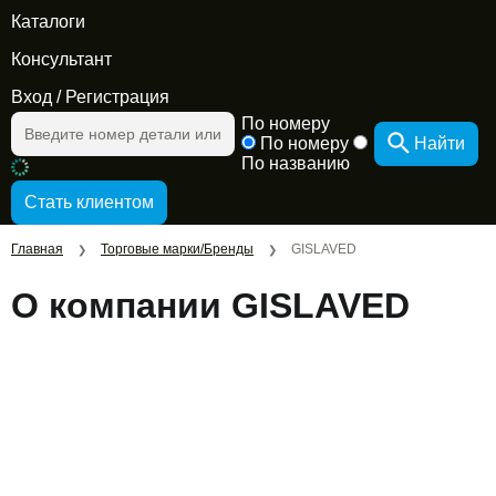
Каталоги
Консультант
Вход
/
Регистрация
По номеру
По номеру
Найти
По названию
Главная
Торговые марки/Бренды
GISLAVED
❯
❯
О компании GISLAVED